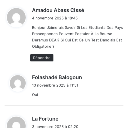
d
Amadou Abass Cissé
i
4 novembre 2025 à 18:45
t
Bonjour J’aimerais Savoir Si Les Étudiants Des Pays
Francophones Peuvent Postuler À La Bourse
:
D’eramus DEAI? Si Oui Est Ce Un Test D’anglais Est
Obligatoire ?
Répondre
d
Folashadé Balogoun
i
10 novembre 2025 à 11:51
t
Oui
:
d
La Fortune
i
3 novembre 2025 à 02:20