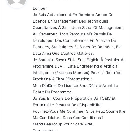
t
Bonjour,
Je Suis Actuellement En Dernière Année De
:
Licence En Management Des Techniques
Quantitatives À Saint Jean Schol Of Management
Au Cameroun. Mon Parcours M’a Permis De
Développer Des Compétences En Analyse De
Données, Statistiques Et Bases De Données, Big
Data Ainsi Que D’autres Matières.
Je Souhaite Savoir Si Je Suis Éligible À Postuler Au
Programme DEAI – Data Engineering & Artificial
Intelligence (Erasmus Mundus) Pour La Rentrée
Prochaine.À Titre D’information :
Mon Diplôme De Licence Sera Délivré Avant Le
Début Du Programme.
Je Suis En Cours De Préparation Du TOEIC Et
Fournirai Le Résultat Dès Disponibilité.
Pourriez-Vous Me Confirmer Si Je Peux Soumettre
Ma Candidature Dans Ces Conditions ?
Merci Beaucoup Pour Votre Aide.
Cordialement.