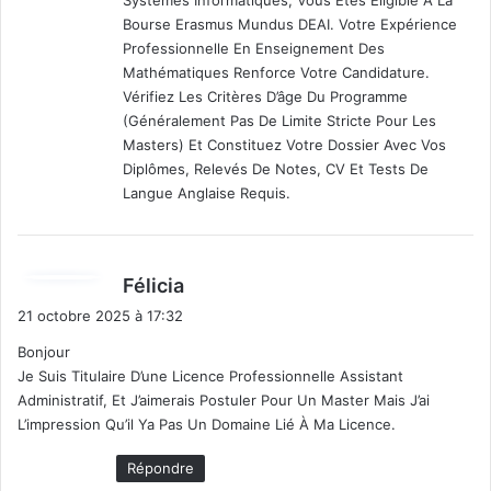
:
Bourse Erasmus Mundus DEAI. Votre Expérience
Professionnelle En Enseignement Des
Mathématiques Renforce Votre Candidature.
Vérifiez Les Critères D’âge Du Programme
(généralement Pas De Limite Stricte Pour Les
Masters) Et Constituez Votre Dossier Avec Vos
Diplômes, Relevés De Notes, CV Et Tests De
Langue Anglaise Requis.
d
Félicia
i
21 octobre 2025 à 17:32
t
Bonjour
Je Suis Titulaire D’une Licence Professionnelle Assistant
:
Administratif, Et J’aimerais Postuler Pour Un Master Mais J’ai
L’impression Qu’il Ya Pas Un Domaine Lié À Ma Licence.
Répondre