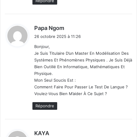
Répondre
d
Papa Ngom
i
26 octobre 2025 à 11:26
t
Bonjour,
Je Suis Titulaire D’un Master En Modélisation Des
:
Systèmes Et Phénomènes Physiques . Je Suis Déjà
Bien Outillé En Informatique, Mathématiques Et
Physique.
Mon Seul Soucis Est :
Comment Faire Pour Passer Le Test De Langue ?
Voulez-Vous Bien M’aider À Ce Sujet ?
Répondre
d
KAYA