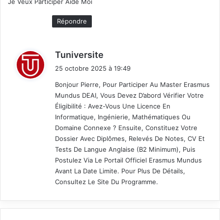
Je Veux Participer Aide Moi
:
Répondre
d
Tuniversite
i
25 octobre 2025 à 19:49
t
Bonjour Pierre, Pour Participer Au Master Erasmus
Mundus DEAI, Vous Devez D’abord Vérifier Votre
:
Éligibilité : Avez-Vous Une Licence En
Informatique, Ingénierie, Mathématiques Ou
Domaine Connexe ? Ensuite, Constituez Votre
Dossier Avec Diplômes, Relevés De Notes, CV Et
Tests De Langue Anglaise (B2 Minimum), Puis
Postulez Via Le Portail Officiel Erasmus Mundus
Avant La Date Limite. Pour Plus De Détails,
Consultez Le Site Du Programme.