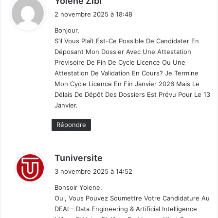
Yolene Zibi
i
2 novembre 2025 à 18:48
t
Bonjour,
S’il Vous Plaît Est-Ce Possible De Candidater En
:
Déposant Mon Dossier Avec Une Attestation
Provisoire De Fin De Cycle Licence Ou Une
Attestation De Validation En Cours? Je Termine
Mon Cycle Licence En Fin Janvier 2026 Mais Le
Délais De Dépôt Des Dossiers Est Prévu Pour Le 13
Janvier.
Répondre
d
Tuniversite
i
3 novembre 2025 à 14:52
t
Bonsoir Yolene,
Oui, Vous Pouvez Soumettre Votre Candidature Au
:
DEAI – Data Engineering & Artificial Intelligence