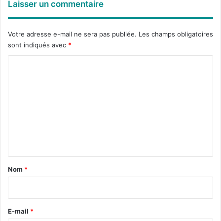
Laisser un commentaire
Votre adresse e-mail ne sera pas publiée.
Les champs obligatoires
sont indiqués avec
*
C
o
m
m
e
n
t
a
Nom
*
i
r
e
E-mail
*