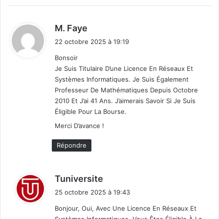
d
M. Faye
i
22 octobre 2025 à 19:19
t
Bonsoir
Je Suis Titulaire D’une Licence En Réseaux Et
:
Systèmes Informatiques. Je Suis Également
Professeur De Mathématiques Depuis Octobre
2010 Et J’ai 41 Ans. J’aimerais Savoir Si Je Suis
Éligible Pour La Bourse.
Merci D’avance !
Répondre
d
Tuniversite
i
25 octobre 2025 à 19:43
t
Bonjour, Oui, Avec Une Licence En Réseaux Et
Systèmes Informatiques, Vous Êtes Éligible À La