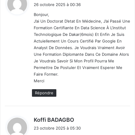
i
26 octobre 2025 à 00:36
t
Bonjour,
J’ai Un Doctorat D’etat En Médecine, J’ai Passé Une
:
Formation Certifiante En Data Science À L’institut
Technologique De Dakar(6mois) Et Enfin Je Suis
Actuiellement Un Cours Certifié Par Google En
Analyst De Données. Je Voudrais Vraiment Avoir
Une Formation Diplomante Dans Ce Domaine Alors
Je Voudrais Savoir Si Mon Profil Pourra Me
Permettre De Postuler Et Vraiment Esperer Me
Faire Former.
Merci
Répondre
d
Koffi BADAGBO
i
23 octobre 2025 à 05:30
t