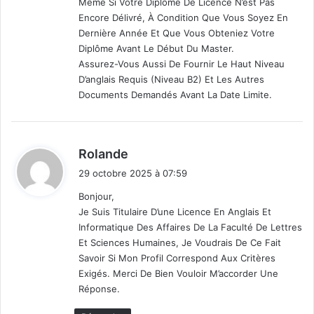
Même Si Votre Diplôme De Licence N’est Pas
Encore Délivré, À Condition Que Vous Soyez En
Dernière Année Et Que Vous Obteniez Votre
Diplôme Avant Le Début Du Master.
Assurez-Vous Aussi De Fournir Le Haut Niveau
D’anglais Requis (niveau B2) Et Les Autres
Documents Demandés Avant La Date Limite.
d
Rolande
i
29 octobre 2025 à 07:59
t
Bonjour,
Je Suis Titulaire D’une Licence En Anglais Et
:
Informatique Des Affaires De La Faculté De Lettres
Et Sciences Humaines, Je Voudrais De Ce Fait
Savoir Si Mon Profil Correspond Aux Critères
Exigés. Merci De Bien Vouloir M’accorder Une
Réponse.