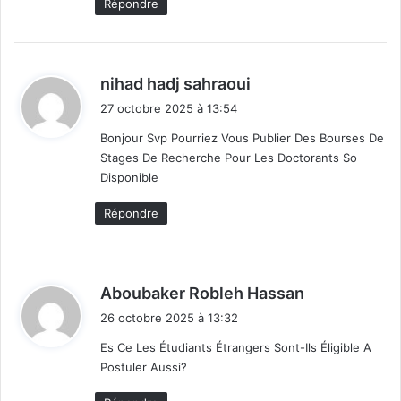
Répondre
d
nihad hadj sahraoui
i
27 octobre 2025 à 13:54
t
Bonjour Svp Pourriez Vous Publier Des Bourses De
Stages De Recherche Pour Les Doctorants So
:
Disponible
Répondre
d
Aboubaker Robleh Hassan
i
26 octobre 2025 à 13:32
t
Es Ce Les Étudiants Étrangers Sont-Ils Éligible A
Postuler Aussi?
: