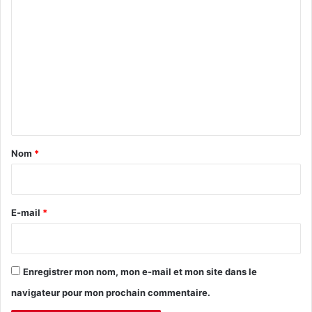
C
o
m
m
e
n
t
a
Nom
*
i
r
e
E-mail
*
*
Enregistrer mon nom, mon e-mail et mon site dans le
navigateur pour mon prochain commentaire.