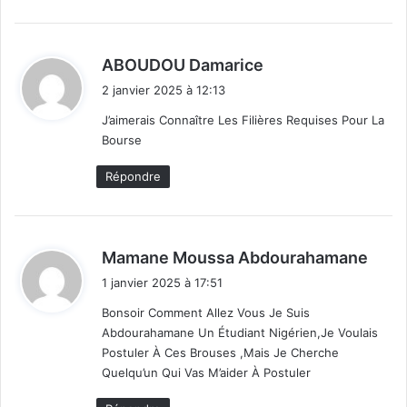
d
ABOUDOU Damarice
i
2 janvier 2025 à 12:13
t
J’aimerais Connaître Les Filières Requises Pour La
Bourse
:
Répondre
d
Mamane Moussa Abdourahamane
i
1 janvier 2025 à 17:51
t
Bonsoir Comment Allez Vous Je Suis
Abdourahamane Un Étudiant Nigérien,je Voulais
:
Postuler À Ces Brouses ,mais Je Cherche
Quelqu’un Qui Vas M’aider À Postuler