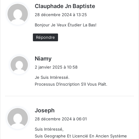
d
Clauphade Jn Baptiste
i
28 décembre 2024 à 13:25
t
Bonjour Je Veux Étudier La Bas!
:
Répondre
d
Niamy
i
2 janvier 2025 à 10:58
t
Je Suis Intéressé.
Processus D’inscription S’il Vous Plaît.
:
d
Joseph
i
28 décembre 2024 à 06:01
t
Suis Intéressé,
Suis Geographe Et Licencié En Ancien Système
: