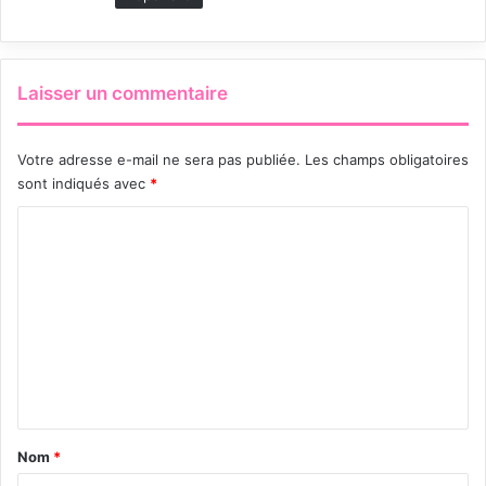
Laisser un commentaire
Votre adresse e-mail ne sera pas publiée.
Les champs obligatoires
sont indiqués avec
*
C
o
m
m
e
n
t
a
Nom
*
i